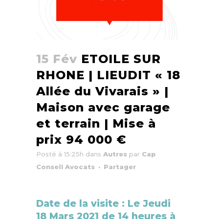
15 Fév
ETOILE SUR
RHONE | LIEUDIT « 18
Allée du Vivarais » |
Maison avec garage
et terrain | Mise à
prix 94 000 €
Posté à 15:25h
dans
Autres
par
Cap
Conseil Avocats
Partager
Date de la visite : Le Jeudi
18 Mars 2021 de 14 heures à