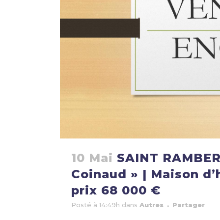
10 Mai
SAINT RAMBERT
Coinaud » | Maison d’h
prix 68 000 €
Posté à 14:49h
dans
Autres
Partager