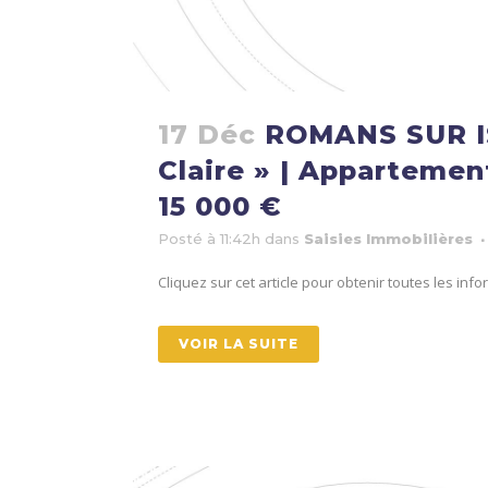
17 Déc
ROMANS SUR IS
Claire » | Appartement
15 000 €
Posté à 11:42h
dans
Saisies Immobilières
Cliquez sur cet article pour obtenir toutes les in
VOIR LA SUITE