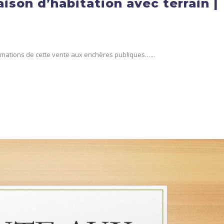
son d’habitation avec terrain |
formations de cette vente aux enchères publiques…...