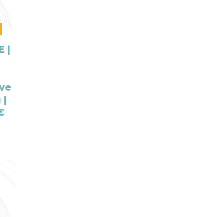
 |
ve
 |
€