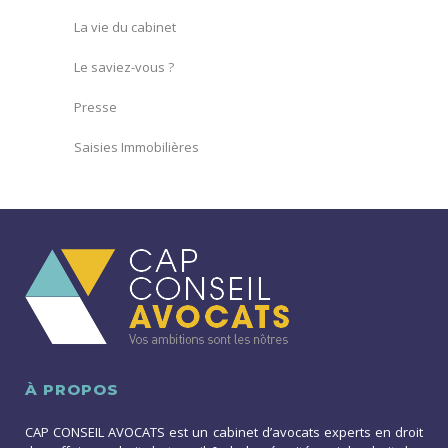
La vie du cabinet
Le saviez-vous ?
Presse
Saisies Immobilières
À PROPOS
CAP CONSEIL AVOCATS est un cabinet d’avocats experts en droit