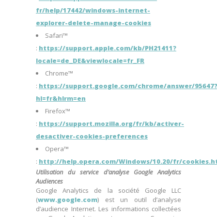
fr/help/17442/windows-internet-
explorer-delete-manage-cookies
Safari™
:
https://support.apple.com/kb/PH21411?
locale=de_DE&viewlocale=fr_FR
Chrome™
:
https://support.google.com/chrome/answer/95647
hl=fr&hlrm=en
Firefox™
:
https://support.mozilla.org/fr/kb/activer-
desactiver-cookies-preferences
Opera™
:
http://help.opera.com/Windows/10.20/fr/cookies.h
Utilisation du service d’analyse
Google Analytics
Audiences
Google Analytics de la société Google LLC
(
www.google.com
) est un outil d’analyse
d’audience Internet. Les informations collectées